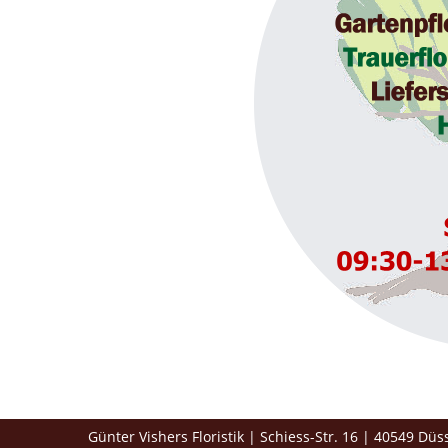
Günter Vishers Floristik | Schiess-Str. 16 | 40549 Dü